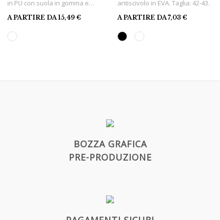
in PU con suola in gomma e
antiscivolo in EVA. Taglia: 42-43.
lacci in poliestere. Numero: 44.
A PARTIRE DA
15,49
€
A PARTIRE DA
7,03
€
Presentate in una scatola da
scarpe bianca.
BOZZA GRAFICA
PRE-PRODUZIONE