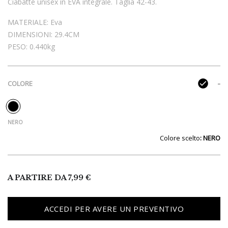
Ciabatte unisex in EVA integrale. Taglia 42-43.
MATERIALE:
Eva
DIMENSIONI:
29.4CM
PESO:
0.440kg
COLORE
Colore
: NERO
A PARTIRE DA
7,99
€
ACCEDI PER AVERE UN PREVENTIVO