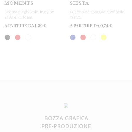
MOMENTS
SIESTA
Seduta pieghevole. In nylon
Cuscino da spiaggia gonfiabile.
210D e PE foam.
In PVC.
A PARTIRE DA
1,39
€
A PARTIRE DA
0,74
€
BOZZA GRAFICA
PRE-PRODUZIONE