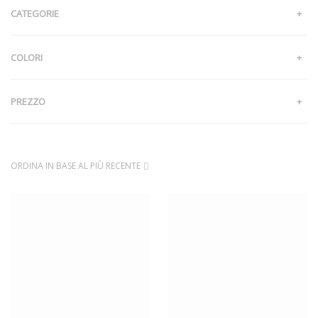
CATEGORIE
ABBIGLIAMENTO E ACCESSORI
ARTICOLI NATALIZI
COLORI
BORSE E VIAGGI
CASA
PREZZO
KIDS
OGGETTISTICA
MIN
MAX
SALUTE E BENESSERE
€
€
SPORT E TEMPO LIBERO
TECNOLOGIA
TELI E SPUGNE