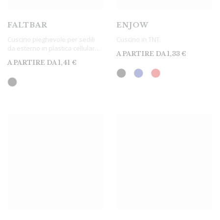
FALTBAR
ENJOW
Cuscino pieghevole per sedili
Cuscino in TNT.
da esterno in plastica cellulare
A PARTIRE DA
1,33
€
isolante (XPE).
A PARTIRE DA
1,41
€