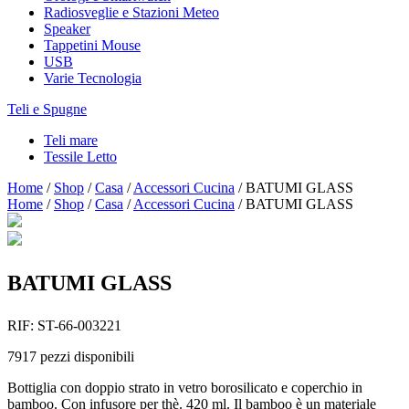
Radiosveglie e Stazioni Meteo
Speaker
Tappetini Mouse
USB
Varie Tecnologia
Teli e Spugne
Teli mare
Tessile Letto
Home
/
Shop
/
Casa
/
Accessori Cucina
/
BATUMI GLASS
Home
/
Shop
/
Casa
/
Accessori Cucina
/
BATUMI GLASS
BATUMI GLASS
RIF:
ST-66-003221
7917
pezzi disponibili
Bottiglia con doppio strato in vetro borosilicato e coperchio in
bamboo. Con infusore per thè. 420 ml. Il bamboo è un materiale