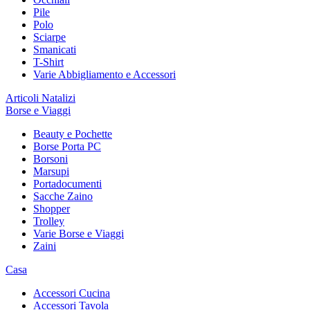
Pile
Polo
Sciarpe
Smanicati
T-Shirt
Varie Abbigliamento e Accessori
Articoli Natalizi
Borse e Viaggi
Beauty e Pochette
Borse Porta PC
Borsoni
Marsupi
Portadocumenti
Sacche Zaino
Shopper
Trolley
Varie Borse e Viaggi
Zaini
Casa
Accessori Cucina
Accessori Tavola