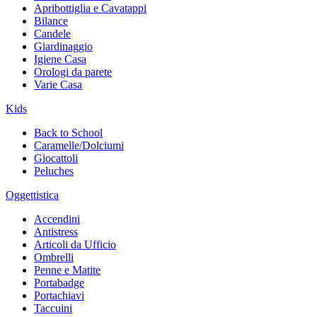
Apribottiglia e Cavatappi
Bilance
Candele
Giardinaggio
Igiene Casa
Orologi da parete
Varie Casa
Kids
Back to School
Caramelle/Dolciumi
Giocattoli
Peluches
Oggettistica
Accendini
Antistress
Articoli da Ufficio
Ombrelli
Penne e Matite
Portabadge
Portachiavi
Taccuini