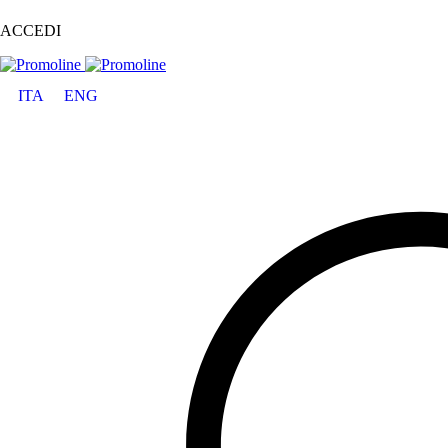
ACCEDI
ITA
ENG