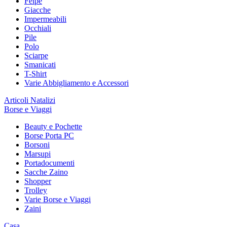
Felpe
Giacche
Impermeabili
Occhiali
Pile
Polo
Sciarpe
Smanicati
T-Shirt
Varie Abbigliamento e Accessori
Articoli Natalizi
Borse e Viaggi
Beauty e Pochette
Borse Porta PC
Borsoni
Marsupi
Portadocumenti
Sacche Zaino
Shopper
Trolley
Varie Borse e Viaggi
Zaini
Casa