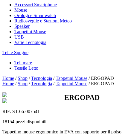
Accessori Smartphone
Mouse
Orologi e Smartwatch
Radiosveglie e Stazioni Meteo
Speaker
Tappetini Mouse
USB
Varie Tecnologia
Teli e Spugne
Teli mare
Tessile Letto
Home
/
Shop
/
Tecnologia
/
Tappetini Mouse
/
ERGOPAD
Home
/
Shop
/
Tecnologia
/
Tappetini Mouse
/
ERGOPAD
ERGOPAD
RIF:
ST-66-007541
18154
pezzi disponibili
Tappetino mouse ergonomico in EVA con supporto per il polso.