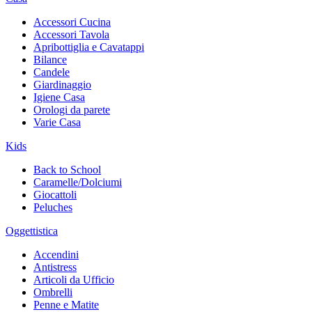
Accessori Cucina
Accessori Tavola
Apribottiglia e Cavatappi
Bilance
Candele
Giardinaggio
Igiene Casa
Orologi da parete
Varie Casa
Kids
Back to School
Caramelle/Dolciumi
Giocattoli
Peluches
Oggettistica
Accendini
Antistress
Articoli da Ufficio
Ombrelli
Penne e Matite