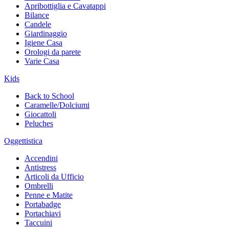
Apribottiglia e Cavatappi
Bilance
Candele
Giardinaggio
Igiene Casa
Orologi da parete
Varie Casa
Kids
Back to School
Caramelle/Dolciumi
Giocattoli
Peluches
Oggettistica
Accendini
Antistress
Articoli da Ufficio
Ombrelli
Penne e Matite
Portabadge
Portachiavi
Taccuini