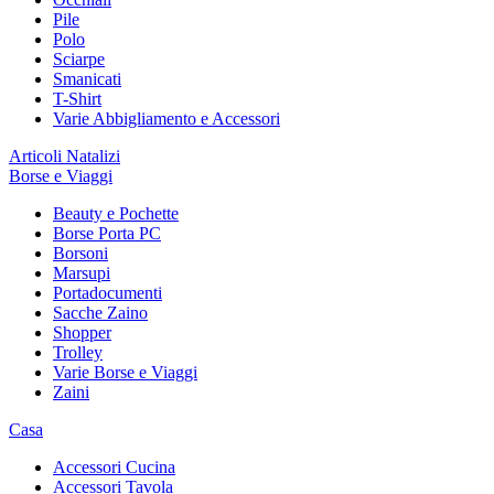
Pile
Polo
Sciarpe
Smanicati
T-Shirt
Varie Abbigliamento e Accessori
Articoli Natalizi
Borse e Viaggi
Beauty e Pochette
Borse Porta PC
Borsoni
Marsupi
Portadocumenti
Sacche Zaino
Shopper
Trolley
Varie Borse e Viaggi
Zaini
Casa
Accessori Cucina
Accessori Tavola