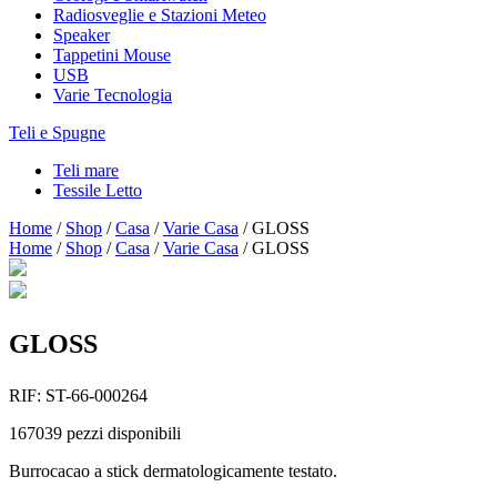
Radiosveglie e Stazioni Meteo
Speaker
Tappetini Mouse
USB
Varie Tecnologia
Teli e Spugne
Teli mare
Tessile Letto
Home
/
Shop
/
Casa
/
Varie Casa
/
GLOSS
Home
/
Shop
/
Casa
/
Varie Casa
/
GLOSS
GLOSS
RIF:
ST-66-000264
167039
pezzi disponibili
Burrocacao a stick dermatologicamente testato.