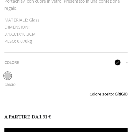
Portachiavi con cuore in vetro. Presentato in una confezione
regalo.
MATERIALE:
Glass
DIMENSIONI:
3,1X3,1X10,3CM
PESO:
0.070kg
COLORE
Colore
: GRIGIO
A PARTIRE DA
1,91
€