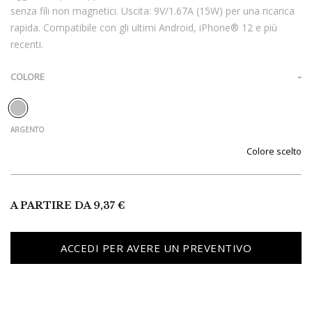
senza fili non magnetici. Uscita: 9V/1.67A (15W) per una ricarica
rapida. Compatibile con gli ultimi Android, iPhone® 12 e più
recenti.
COLORE
Colore
A PARTIRE DA
9,37
€
ACCEDI PER AVERE UN PREVENTIVO