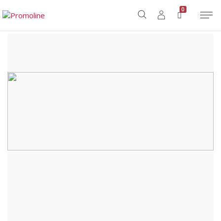
Home
/
Shop
/
Tecnologia
/
Accessori Smartphone
/
MELIS
0