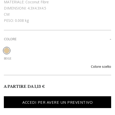
MATERIALE:
Coconut Fibre
DIMENSIONI:
4.3X4.3X4.5
CM
PESO:
0.008 kg
COLORE
Colore
A PARTIRE DA
1,13
€
ACCEDI PER AVERE UN PREVENTIVO