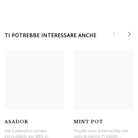
TI POTREBBE INTERESSARE ANCHE
ASADOR
MINT POT
Set 3 utensili in acciaio
Piccolo vaso di terracotta con
inossidabile per BBQ in
semi di menta. Prodotto