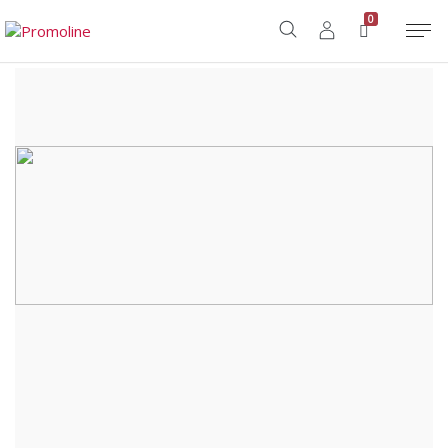
Home
/
Shop
/
Sport e Tempo Libero
/
Camping e BBQ
/
MINT KIT
0