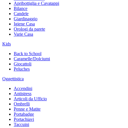
Apribottiglia e Cavatappi
Bilance
Candele
Giardinaggio
Igiene Casa
Orologi da parete
Varie Casa
Kids
Back to School
Caramelle/Dolciumi
Giocattoli
Peluches
Oggettistica
Accendini
Antistress
Articoli da Ufficio
Ombrelli
Penne e Matite
Portabadge
Portachiavi
Taccuini