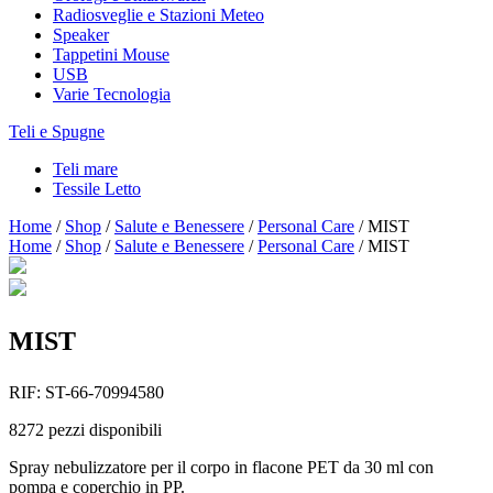
Radiosveglie e Stazioni Meteo
Speaker
Tappetini Mouse
USB
Varie Tecnologia
Teli e Spugne
Teli mare
Tessile Letto
Home
/
Shop
/
Salute e Benessere
/
Personal Care
/
MIST
Home
/
Shop
/
Salute e Benessere
/
Personal Care
/
MIST
MIST
RIF:
ST-66-70994580
8272
pezzi disponibili
Spray nebulizzatore per il corpo in flacone PET da 30 ml con
pompa e coperchio in PP.