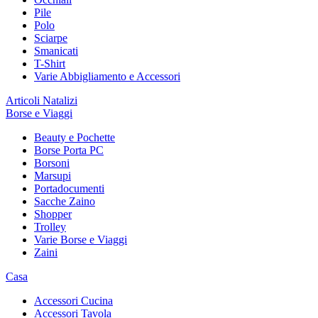
Pile
Polo
Sciarpe
Smanicati
T-Shirt
Varie Abbigliamento e Accessori
Articoli Natalizi
Borse e Viaggi
Beauty e Pochette
Borse Porta PC
Borsoni
Marsupi
Portadocumenti
Sacche Zaino
Shopper
Trolley
Varie Borse e Viaggi
Zaini
Casa
Accessori Cucina
Accessori Tavola