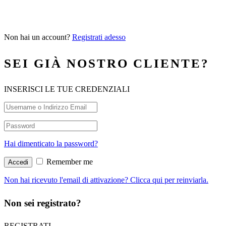
Non hai un account?
Registrati adesso
SEI GIÀ NOSTRO CLIENTE?
INSERISCI LE TUE CREDENZIALI
Hai dimenticato la password?
Remember me
Non hai ricevuto l'email di attivazione? Clicca qui per reinviarla.
Non sei registrato?
REGISTRATI