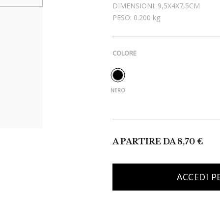
DIMENSIONI:
9,5X4X7,5CM
PESO:
0.200 kg
COLORE
A PARTIRE DA
8,70
€
ACCEDI P