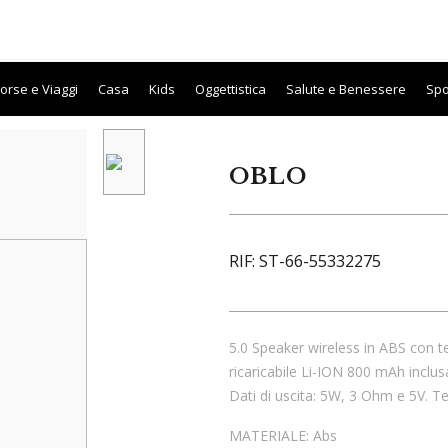
CHI SIAMO
SHOP
LAVORA CON NOI
SUPP
orse e Viaggi
Casa
Kids
Oggettistica
Salute e Benessere
Spo
OBLO
RIF:
ST-66-55332275
5.0 Speaker wireless in ABS con t
ricaricabile Li-ION 800 mAh inclu
Dati di uscita: 5W, 3 Ohm e 5V. Te
MATERIALE:
Abs