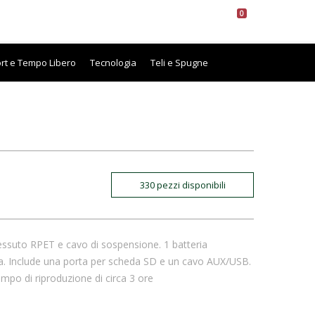
0
ITA
ENG
ORTO
CONTATTACI
rt e Tempo Libero
Tecnologia
Teli e Spugne
330
pezzi disponibili
essuto RPET e cavo di sospensione. 1 batteria
sa. Include una porta per scheda SD e un cavo AUX/USB.
mpo di riproduzione di circa 3 ore