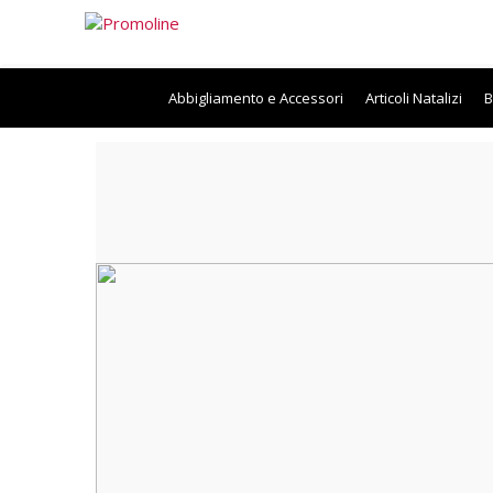
Home
/
Shop
/
Tecnologia
/
Speaker
/
OBLO
Abbigliamento e Accessori
Articoli Natalizi
B