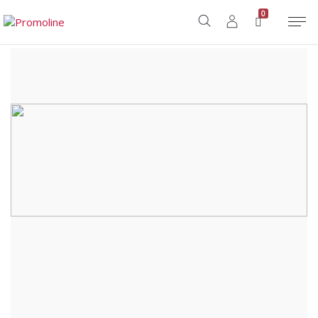
Home
/
Shop
/
Casa
/
Apribottiglia e Cavatappi
/
PIN OPENER
0