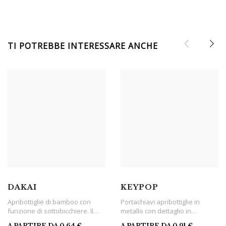
TI POTREBBE INTERESSARE ANCHE
DAKAI
KEYPOP
Apribottiglie di bamboo con
Portachiavi apribottiglie in
funzione di sottobicchiere. Il
metallo con dettaglio in
bamboo è un materiale
bamboo
A PARTIRE DA
0,64
€
A PARTIRE DA
0,91
€