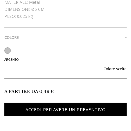
MATERIALE:
Metal
DIMENSIONI:
Ø6 CM
PESO:
0.025 kg
COLORE
Colore
A PARTIRE DA
0,49
€
ACCEDI PER AVERE UN PREVENTIVO