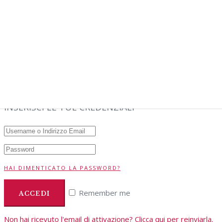
Non hai un account?
Registrati adesso
SEI GIÀ NOSTRO
CLIENTE?
INSERISCI LE TUE CREDENZIALI
HAI DIMENTICATO LA PASSWORD?
Remember me
Non hai ricevuto l'email di attivazione? Clicca qui per reinviarla.