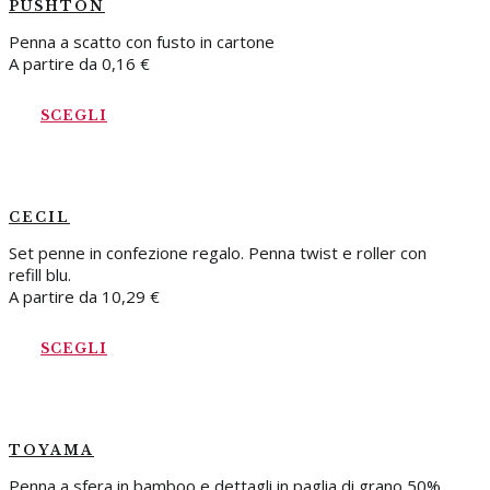
PUSHTON
Penna a scatto con fusto in cartone
A partire da
0,16
€
SCEGLI
CECIL
Set penne in confezione regalo. Penna twist e roller con
refill blu.
A partire da
10,29
€
SCEGLI
TOYAMA
Penna a sfera in bamboo e dettagli in paglia di grano 50%