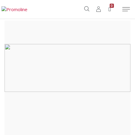
Home
/
Shop
/
Casa
/
Candele
/
RIUADA
0