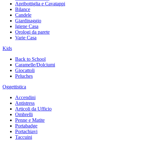
Apribottiglia e Cavatappi
Bilance
Candele
Giardinaggio
Igiene Casa
Orologi da parete
Varie Casa
Kids
Back to School
Caramelle/Dolciumi
Giocattoli
Peluches
Oggettistica
Accendini
Antistress
Articoli da Ufficio
Ombrelli
Penne e Matite
Portabadge
Portachiavi
Taccuini