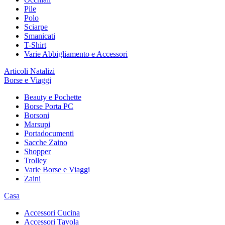
Pile
Polo
Sciarpe
Smanicati
T-Shirt
Varie Abbigliamento e Accessori
Articoli Natalizi
Borse e Viaggi
Beauty e Pochette
Borse Porta PC
Borsoni
Marsupi
Portadocumenti
Sacche Zaino
Shopper
Trolley
Varie Borse e Viaggi
Zaini
Casa
Accessori Cucina
Accessori Tavola