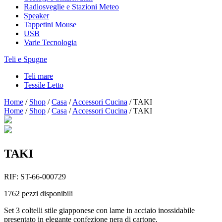
Radiosveglie e Stazioni Meteo
Speaker
Tappetini Mouse
USB
Varie Tecnologia
Teli e Spugne
Teli mare
Tessile Letto
Home
/
Shop
/
Casa
/
Accessori Cucina
/
TAKI
Home
/
Shop
/
Casa
/
Accessori Cucina
/
TAKI
TAKI
RIF:
ST-66-000729
1762
pezzi disponibili
Set 3 coltelli stile giapponese con lame in acciaio inossidabile
presentato in elegante confezione nera di cartone.