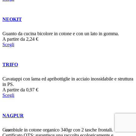
NEOKIT
Guanto da cucina bicolore in cotone e con un lato in gomma.
A partire da
2,24
€
Scegli
TRIFO
Cavatappi con lama ed apribottiglie in acciaio inossidabile e struttura
in PS.
A partire da
0,97
€
Scegli
NAGPUR
Grembiule in cotone organico 340gr con 2 tasche frontali.
Certificato OTS: garantisce una raccolta ecologicamente e