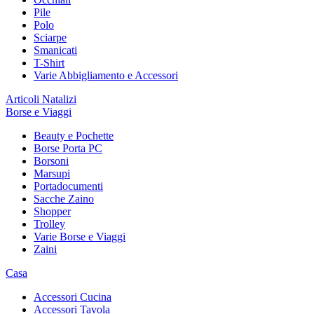
Pile
Polo
Sciarpe
Smanicati
T-Shirt
Varie Abbigliamento e Accessori
Articoli Natalizi
Borse e Viaggi
Beauty e Pochette
Borse Porta PC
Borsoni
Marsupi
Portadocumenti
Sacche Zaino
Shopper
Trolley
Varie Borse e Viaggi
Zaini
Casa
Accessori Cucina
Accessori Tavola