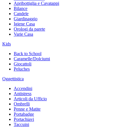
Apribottiglia e Cavatappi
Bilance
Candele
Giardinaggio
Igiene Casa
Orologi da parete
Varie Casa
Kids
Back to School
Caramelle/Dolciumi
Giocattoli
Peluches
Oggettistica
Accendini
Antistress
Articoli da Ufficio
Ombrelli
Penne e Matite
Portabadge
Portachiavi
Taccuini