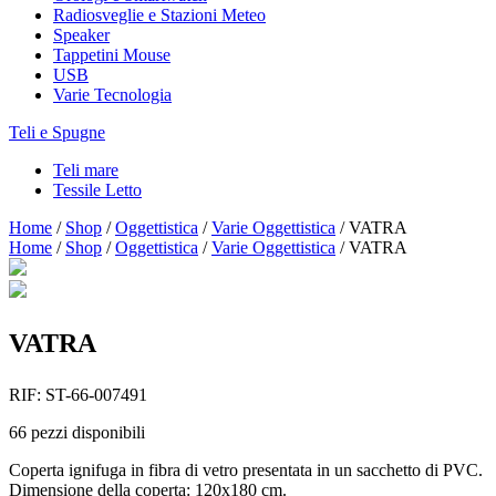
Radiosveglie e Stazioni Meteo
Speaker
Tappetini Mouse
USB
Varie Tecnologia
Teli e Spugne
Teli mare
Tessile Letto
Home
/
Shop
/
Oggettistica
/
Varie Oggettistica
/
VATRA
Home
/
Shop
/
Oggettistica
/
Varie Oggettistica
/
VATRA
VATRA
RIF:
ST-66-007491
66
pezzi disponibili
Coperta ignifuga in fibra di vetro presentata in un sacchetto di PVC.
Dimensione della coperta: 120x180 cm.