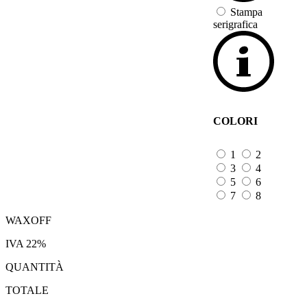
Stampa
serigrafica
COLORI
1
2
3
4
5
6
7
8
WAXOFF
IVA 22%
QUANTITÀ
TOTALE