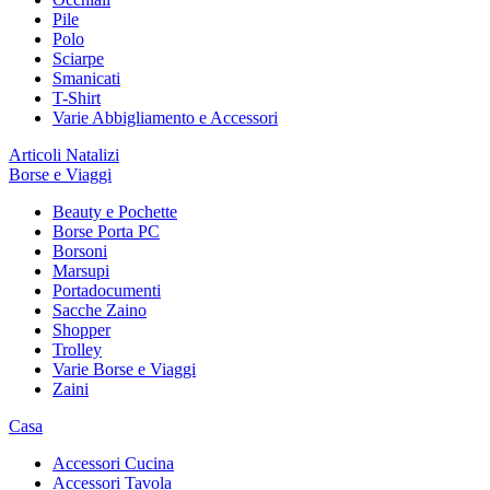
Pile
Polo
Sciarpe
Smanicati
T-Shirt
Varie Abbigliamento e Accessori
Articoli Natalizi
Borse e Viaggi
Beauty e Pochette
Borse Porta PC
Borsoni
Marsupi
Portadocumenti
Sacche Zaino
Shopper
Trolley
Varie Borse e Viaggi
Zaini
Casa
Accessori Cucina
Accessori Tavola