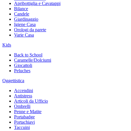
Apribottiglia e Cavatappi
Bilance
Candele
Giardinaggio
Igiene Casa
Orologi da parete
Varie Casa
Kids
Back to School
Caramelle/Dolciumi
Giocattoli
Peluches
Oggettistica
Accendini
Antistress
Articoli da Ufficio
Ombrelli
Penne e Matite
Portabadge
Portachiavi
Taccuini