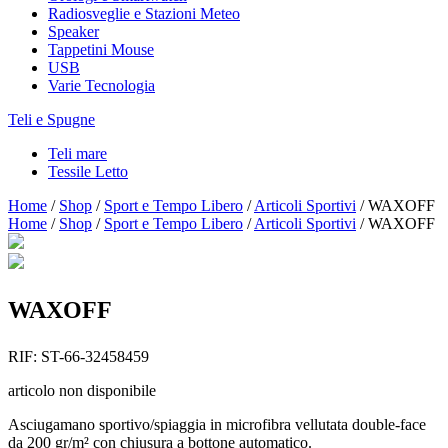
Radiosveglie e Stazioni Meteo
Speaker
Tappetini Mouse
USB
Varie Tecnologia
Teli e Spugne
Teli mare
Tessile Letto
Home
/
Shop
/
Sport e Tempo Libero
/
Articoli Sportivi
/
WAXOFF
Home
/
Shop
/
Sport e Tempo Libero
/
Articoli Sportivi
/
WAXOFF
WAXOFF
RIF:
ST-66-32458459
articolo non disponibile
Asciugamano sportivo/spiaggia in microfibra vellutata double-face
da 200 gr/m² con chiusura a bottone automatico.