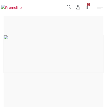
Home
/
Shop
/
Teli e Spugne
/
Tessile Letto
/
BRACE +
0