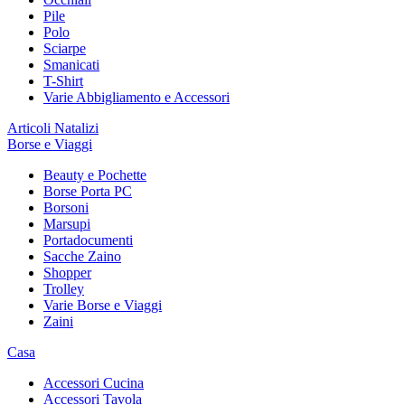
Pile
Polo
Sciarpe
Smanicati
T-Shirt
Varie Abbigliamento e Accessori
Articoli Natalizi
Borse e Viaggi
Beauty e Pochette
Borse Porta PC
Borsoni
Marsupi
Portadocumenti
Sacche Zaino
Shopper
Trolley
Varie Borse e Viaggi
Zaini
Casa
Accessori Cucina
Accessori Tavola