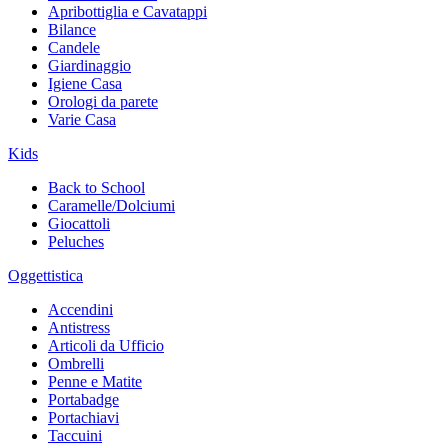
Apribottiglia e Cavatappi
Bilance
Candele
Giardinaggio
Igiene Casa
Orologi da parete
Varie Casa
Kids
Back to School
Caramelle/Dolciumi
Giocattoli
Peluches
Oggettistica
Accendini
Antistress
Articoli da Ufficio
Ombrelli
Penne e Matite
Portabadge
Portachiavi
Taccuini