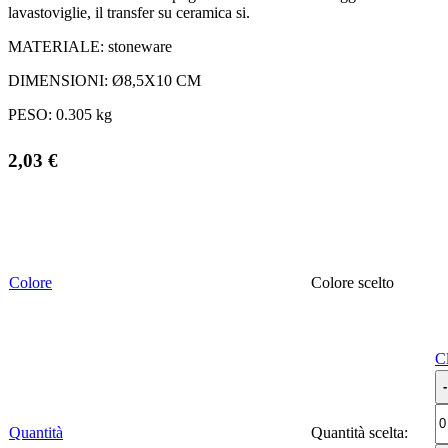
lavastoviglie, il transfer su ceramica si.
MATERIALE:
stoneware
DIMENSIONI:
Ø8,5X10 CM
PESO:
0.305 kg
2,03
€
Colore
Colore
C
Quantità
Quantità scelta: