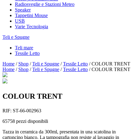
Radiosveglie e Stazioni Meteo
Speaker
Tappetini Mouse
USB
Varie Tecnologia
Teli e Spugne
Teli mare
Tessile Letto
Home
/
Shop
/
Teli e Spugne
/
Tessile Letto
/
COLOUR TRENT
Home
/
Shop
/
Teli e Spugne
/
Tessile Letto
/
COLOUR TRENT
COLOUR TRENT
RIF:
ST-66-002963
65758
pezzi disponibili
Tazza in ceramica da 300ml, presentata in una scatolina in
cartoncino bianco. La tampografia non resiste al lavaggio in