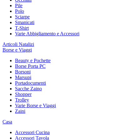
Pile
Polo
Sciarpe
Smanicati
T-Shirt
Varie Abbigliamento e Accessori
Articoli Natalizi
Borse e Viaggi
Beauty e Pochette
Borse Porta PC
Borsoni
Marsupi
Portadocumenti
Sacche Zaino
Shopper
Trolley
Varie Borse e Viaggi
Zaini
Casa
Accessori Cucina
Accessori Tavola