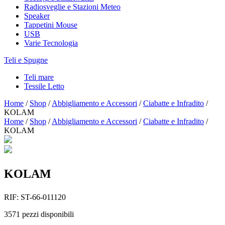
Radiosveglie e Stazioni Meteo
Speaker
Tappetini Mouse
USB
Varie Tecnologia
Teli e Spugne
Teli mare
Tessile Letto
Home
/
Shop
/
Abbigliamento e Accessori
/
Ciabatte e Infradito
/
KOLAM
Home
/
Shop
/
Abbigliamento e Accessori
/
Ciabatte e Infradito
/
KOLAM
KOLAM
RIF:
ST-66-011120
3571
pezzi disponibili