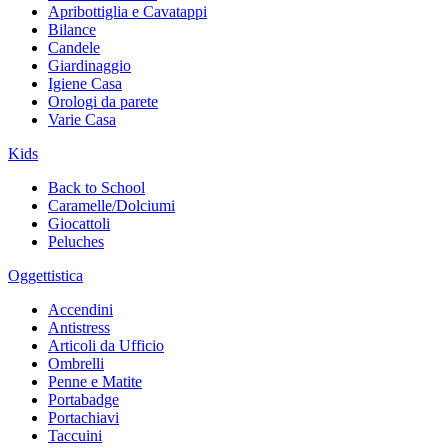
Apribottiglia e Cavatappi
Bilance
Candele
Giardinaggio
Igiene Casa
Orologi da parete
Varie Casa
Kids
Back to School
Caramelle/Dolciumi
Giocattoli
Peluches
Oggettistica
Accendini
Antistress
Articoli da Ufficio
Ombrelli
Penne e Matite
Portabadge
Portachiavi
Taccuini