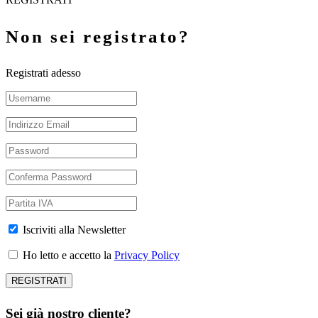
Non sei registrato?
Registrati adesso
Iscriviti alla Newsletter
Ho letto e accetto la
Privacy Policy
Sei già nostro cliente?