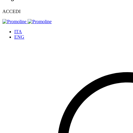
ACCEDI
ITA
ENG