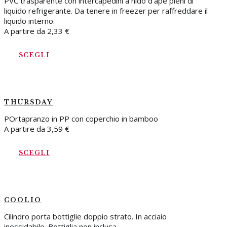
PVC trasparente con intercapedini a nido d'ape pieni di
liquido refrigerante. Da tenere in freezer per raffreddare il
liquido interno.
A partire da
2,33
€
SCEGLI
THURSDAY
POrtapranzo in PP con coperchio in bamboo
A partire da
3,59
€
SCEGLI
COOLIO
Cilindro porta bottiglie doppio strato. In acciaio
inossidabile. Bottiglia non inclusa.