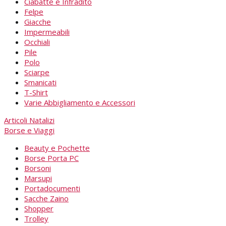
Ciabatte e Infradito
Felpe
Giacche
Impermeabili
Occhiali
Pile
Polo
Sciarpe
Smanicati
T-Shirt
Varie Abbigliamento e Accessori
Articoli Natalizi
Borse e Viaggi
Beauty e Pochette
Borse Porta PC
Borsoni
Marsupi
Portadocumenti
Sacche Zaino
Shopper
Trolley