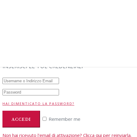
Non hai un account?
Registrati adesso
SEI GIÀ NOSTRO
CLIENTE?
INSERISCI LE TUE CREDENZIALI
HAI DIMENTICATO LA PASSWORD?
Remember me
Non hai ricevuto l'email di attivazione? Clicca qui per reinviarla.