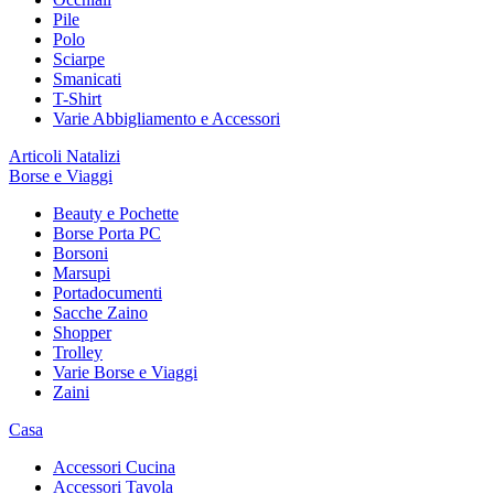
Pile
Polo
Sciarpe
Smanicati
T-Shirt
Varie Abbigliamento e Accessori
Articoli Natalizi
Borse e Viaggi
Beauty e Pochette
Borse Porta PC
Borsoni
Marsupi
Portadocumenti
Sacche Zaino
Shopper
Trolley
Varie Borse e Viaggi
Zaini
Casa
Accessori Cucina
Accessori Tavola