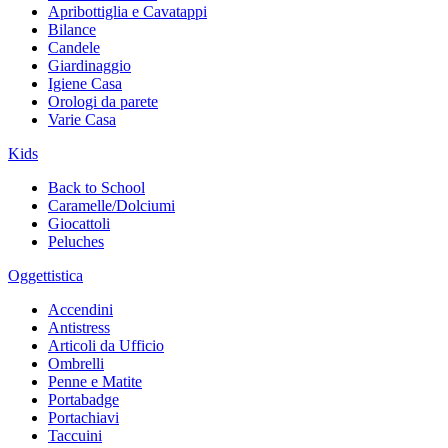
Apribottiglia e Cavatappi
Bilance
Candele
Giardinaggio
Igiene Casa
Orologi da parete
Varie Casa
Kids
Back to School
Caramelle/Dolciumi
Giocattoli
Peluches
Oggettistica
Accendini
Antistress
Articoli da Ufficio
Ombrelli
Penne e Matite
Portabadge
Portachiavi
Taccuini