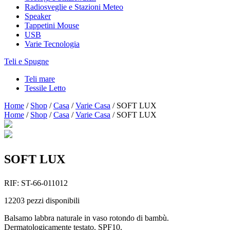
Radiosveglie e Stazioni Meteo
Speaker
Tappetini Mouse
USB
Varie Tecnologia
Teli e Spugne
Teli mare
Tessile Letto
Home
/
Shop
/
Casa
/
Varie Casa
/
SOFT LUX
Home
/
Shop
/
Casa
/
Varie Casa
/
SOFT LUX
SOFT LUX
RIF:
ST-66-011012
12203
pezzi disponibili
Balsamo labbra naturale in vaso rotondo di bambù.
Dermatologicamente testato. SPF10.