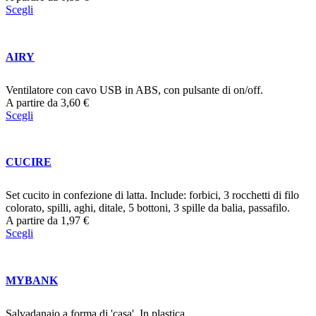
Scegli
AIRY
Ventilatore con cavo USB in ABS, con pulsante di on/off.
A partire da
3,60
€
Scegli
CUCIRE
Set cucito in confezione di latta. Include: forbici, 3 rocchetti di filo
colorato, spilli, aghi, ditale, 5 bottoni, 3 spille da balia, passafilo.
A partire da
1,97
€
Scegli
MYBANK
Salvadanaio a forma di 'casa'. In plastica.